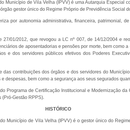
do Município de Vila Velha (IPVV) é uma Autarquia Especial com
 o órgão gestor único do Regime Próprio de Previdência Social
eriza por autonomia administrativa, financeira, patrimonial,
e 27/01/2012, que revogou a LC nº 007, de 14/12/2004 e 
nciários de aposentadorias e pensões por morte, bem como a d
ãos e dos servidores públicos efetivos dos Poderes Executi
te das contribuições dos órgãos e dos servidores do Município
tas e despesas, bem como a segurança aos seus segurados quanto
 do Programa de Certificação Institucional e Modernização da
os (Pró-Gestão RPPS).
HISTÓRICO
s do Município de Vila Velha (IPVV) é o gestor único do Regim