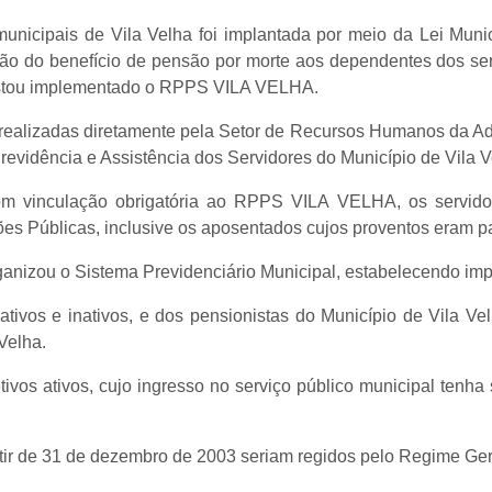
nicipais de Vila Velha foi implantada por meio da Lei Munici
são do benefício de pensão por morte aos dependentes dos ser
restou implementado o RPPS VILA VELHA.
ealizadas diretamente pela Setor de Recursos Humanos da Admi
e Previdência e Assistência dos Servidores do Município de Vila
com vinculação obrigatória ao RPPS VILA VELHA, os servidore
es Públicas, inclusive os aposentados cujos proventos eram pa
anizou o Sistema Previdenciário Municipal, estabelecendo impo
ivos e inativos, e dos pensionistas do Município de Vila Ve
Velha.
vos ativos, cujo ingresso no serviço público municipal tenh
ir de 31 de dezembro de 2003 seriam regidos pelo Regime Ger