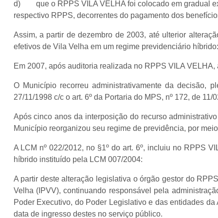
d) que o RPPS VILA VELHA foi colocado em gradual extinçã
respectivo RPPS, decorrentes do pagamento dos benefícios
Assim, a partir de dezembro de 2003, até ulterior alter
efetivos de Vila Velha em um regime previdenciário híbrid
Em 2007, após auditoria realizada no RPPS VILA VELHA, a s
O Município recorreu administrativamente da decisão,
27/11/1998 c/c o art. 6º da Portaria do MPS, nº 172, de 11/
Após cinco anos da interposição do recurso administrativ
Município reorganizou seu regime de previdência, por mei
A LCM nº 022/2012, no §1º do art. 6º, incluiu no RPPS VI
híbrido instituído pela LCM 007/2004:
A partir deste alteração legislativa o órgão gestor do RP
Velha (IPVV), continuando responsável pela administraçã
Poder Executivo, do Poder Legislativo e das entidades da
data de ingresso destes no serviço público.