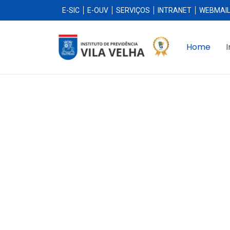
E-SIC
E-OUV
SERVIÇOS
INTRANET
WEBMAI
Home
I