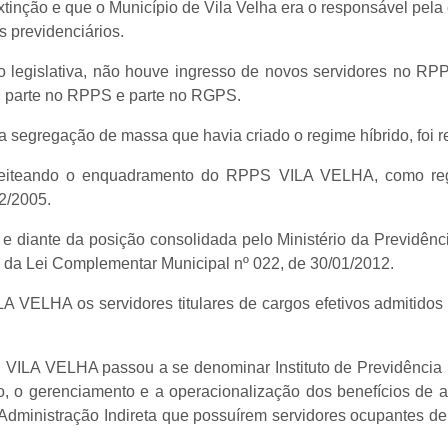
o e que o Município de Vila Velha era o responsável pela cob
 previdenciários.
ação legislativa, não houve ingresso de novos servidores no 
o: parte no RPPS e parte no RGPS.
egregação de massa que havia criado o regime híbrido, foi rej
 pleiteando o enquadramento do RPPS VILA VELHA, como reg
02/2005.
o e diante da posição consolidada pelo Ministério da Previdên
o da Lei Complementar Municipal nº 022, de 30/01/2012.
LA VELHA os servidores titulares de cargos efetivos admitido
PS VILA VELHA passou a se denominar Instituto de Previdência 
o, o gerenciamento e a operacionalização dos benefícios de 
 Administração Indireta que possuírem servidores ocupantes d