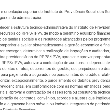
e orientação superior do Instituto de Previdência Social dos Ser
 gerais de administração.
ecer a estrutura técnico-administrativa do Instituto de Previdê
s recursos do RPPS/IPVV, de modo a garantir o equilíbrio finance
mo os ganhos sociais e os resultados alcançados pelos program
companhar e avaliar sistematicamente a gestão econômica e finan
r encargos; determinar a realização de inspeções e auditorias; 
os previdenciários do RPPS/IPVV; apreciar e aprovar propostas 
o RPPS/IPVV; autorizar a contratação de auditores independente
o de atos e fatos, decorrentes de gestão, que prejudiquem o d
para pagamento a segurados ou pensionistas de créditos relativ
utorizar, excepcionalmente, o parcelamento de débitos previden
revidenciárias, em conformidade com as normas emanadas pelo Mi
iais; aprovar a contratação de assessoria ou consultoria técnic
ebração de contratos, convênios, acordos e ajustes que impliqu
ção e o gravame bens móveis ou imóveis integrantes do patrimôn
a Diretoria Executiva;