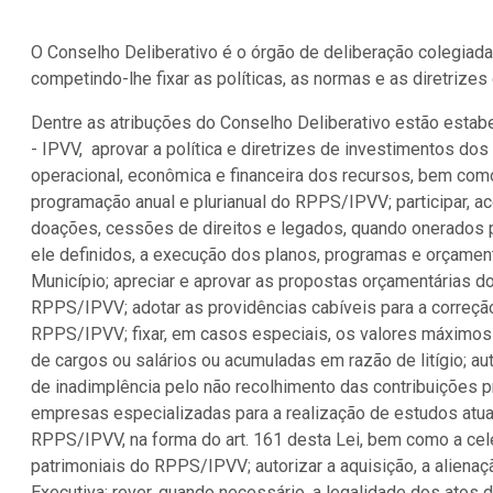
O Conselho Deliberativo é o órgão de deliberação colegiada 
competindo-lhe fixar as políticas, as normas e as diretrizes
Dentre as atribuções do Conselho Deliberativo estão estabel
- IPVV, aprovar a política e diretrizes de investimentos do
operacional, econômica e financeira dos recursos, bem co
programação anual e plurianual do RPPS/IPVV; participar, a
doações, cessões de direitos e legados, quando onerados po
ele definidos, a execução dos planos, programas e orçament
Município; apreciar e aprovar as propostas orçamentárias d
RPPS/IPVV; adotar as providências cabíveis para a correçã
RPPS/IPVV; fixar, em casos especiais, os valores máximos 
de cargos ou salários ou acumuladas em razão de litígio; a
de inadimplência pelo não recolhimento das contribuições p
empresas especializadas para a realização de estudos atuar
RPPS/IPVV, na forma do art. 161 desta Lei, bem como a cel
patrimoniais do RPPS/IPVV; autorizar a aquisição, a aliena
Executiva; rever, quando necessário, a legalidade dos atos d