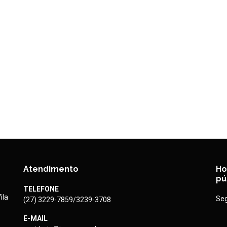
Atendimento
Ho
pú
TELEFONE
ila
Seg
(27) 3229-7859/3239-3708
E-MAIL