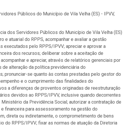
vidores Públicos do Município de Vila Velha (ES) - IPVV,
ncia dos Servidores Públicos do Município de Vila Velha (ES)
iro e atuarial do RPPS, acompanhar e avaliar a gestão
as executados pelo RPPS/IPVV; apreciar e aprovar a
ceira dos recursos; deliberar sobre a aceitação de
acompanhar e apreciar, através de relatórios gerenciais por
de alteração da política previdenciária do
s; pronunciar-se quanto às contas prestadas pelo gestor do
esempenho e o cumprimento das finalidades do
os a diferenças de proventos originadas de reestruturação
ciários devidos ao RPPS/IPVV, inclusive quando decorrentes
nistério da Previdência Social; autorizar a contratação de
a e financeira para assessoramento na gestão do
em, direta ou indiretamente, o comprometimento de bens
io do RPPS/IPVV; fixar as normas de atuação da Diretoria